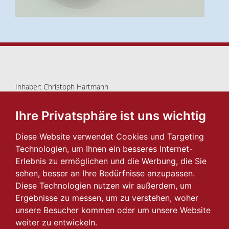
Inhaber: Christoph Hartmann
Blutenburgstr. 39 • 80636 München
089/18 44 65
Ihre Privatsphäre ist uns wichtig
info@herzkoenig.de
Diese Website verwendet Cookies und Targeting
Impressum
I
Datenschutz
Technologien, um Ihnen ein besseres Internet-
2026 © Herzkönig
Erlebnis zu ermöglichen und die Werbung, die Sie
sehen, besser an Ihre Bedürfnisse anzupassen.
Navigation
Diese Technologien nutzen wir außerdem, um
Ergebnisse zu messen, um zu verstehen, woher
Schmuckimpressionen
unsere Besucher kommen oder um unsere Website
Trauringwelten
weiter zu entwickeln.
Zeit für Uhren