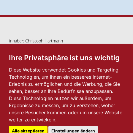
Inhaber: Christoph Hartmann
Blutenburgstr. 39 • 80636 München
089/18 44 65
Ihre Privatsphäre ist uns wichtig
info@herzkoenig.de
Diese Website verwendet Cookies und Targeting
Impressum
I
Datenschutz
Technologien, um Ihnen ein besseres Internet-
2026 © Herzkönig
Erlebnis zu ermöglichen und die Werbung, die Sie
sehen, besser an Ihre Bedürfnisse anzupassen.
Navigation
Diese Technologien nutzen wir außerdem, um
Ergebnisse zu messen, um zu verstehen, woher
Schmuckimpressionen
unsere Besucher kommen oder um unsere Website
Trauringwelten
weiter zu entwickeln.
Zeit für Uhren
Alle akzeptieren
Einstellungen ändern
Herzkönig