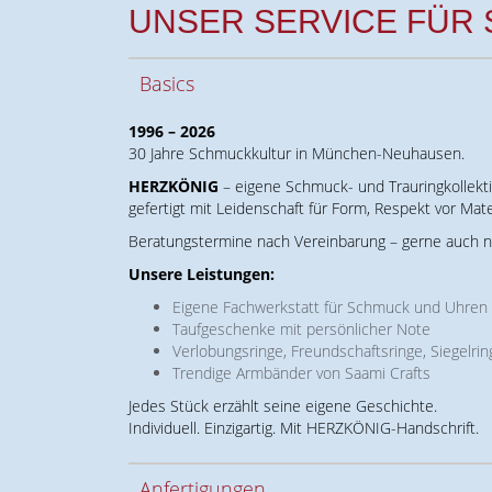
UNSER SERVICE FÜR 
Basics
1996 – 2026
30 Jahre Schmuckkultur in München-Neuhausen.
HERZKÖNIG
– eigene Schmuck- und Trauringkollekti
gefertigt mit Leidenschaft für Form, Respekt vor Mate
Beratungstermine nach Vereinbarung – gerne auch n
Unsere Leistungen:
Eigene Fachwerkstatt für Schmuck und Uhren
Taufgeschenke mit persönlicher Note
Verlobungsringe, Freundschaftsringe, Siegelrin
Trendige Armbänder von Saami Crafts
Jedes Stück erzählt seine eigene Geschichte.
Individuell. Einzigartig. Mit HERZKÖNIG-Handschrift.
Anfertigungen